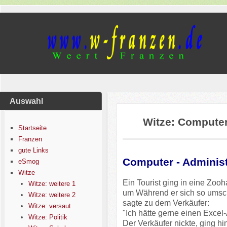
Auswahl
Witze: Computer
Startseite
Franzen
gute Links
Computer - Administ
eSmog
Witze
Ein Tourist ging in eine Zoo
Witze: weitere 1
um Während er sich so umsc
Witze: weitere 2
sagte zu dem Verkäufer:
Witze: versaut
"Ich hätte gerne einen Excel-
Witze: Politik
Der Verkäufer nickte, ging h