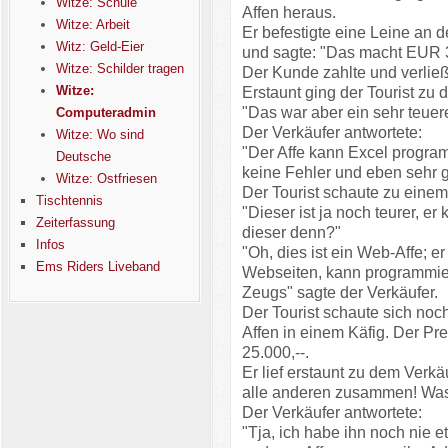
Witze: Schule
Affen heraus.
Witze: Arbeit
Er befestigte eine Leine an
Witz: Geld-Eier
und sagte: "Das macht EUR 3
Witze: Schilder tragen
Der Kunde zahlte und verließ
Witze:
Erstaunt ging der Tourist zu
"Das war aber ein sehr teuere
Computeradmin
Der Verkäufer antwortete:
Witze: Wo sind
"Der Affe kann Excel program
Deutsche
keine Fehler und eben sehr g
Witze: Ostfriesen
Der Tourist schaute zu einem
Tischtennis
"Dieser ist ja noch teurer, e
Zeiterfassung
dieser denn?"
Infos
"Oh, dies ist ein Web-Affe; 
Ems Riders Liveband
Webseiten, kann programmiere
Zeugs" sagte der Verkäufer.
Der Tourist schaute sich noc
Affen in einem Käfig. Der Pr
25.000,--.
Er lief erstaunt zu dem Verkä
alle anderen zusammen! Wa
Der Verkäufer antwortete:
"Tja, ich habe ihn noch nie e