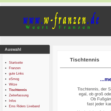
Auswahl
Tischtennis
Startseite
Franzen
gute Links
...m
eSmog
Witze
Tischtennis, der S
Tischtennis
egal, ob groß ode
Zeiterfassung
Ob Fußgäng
Infos
fast jeder ka
Ems Riders Liveband