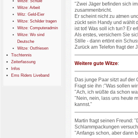
Witze: Schule
"Zwei Jäger befinden sich im
Witze: Arbeit
zusammenbricht.
Witz: Geld-Eier
Er scheint nicht zu atmen un
Witze: Schilder tragen
zückt sein Handy und wählt d
Witze: Computeradmin
ist tot! Was soll ich tun? Er 
Als erstes, versichern Sie sich
Witze: Wo sind
Stille - dann ertönt ein Schus
Deutsche
Zurück am Telefon fragt der J
Witze: Ostfriesen
Tischtennis
Zeiterfassung
Weitere gute Witze
:
Infos
Ems Riders Liveband
Das junge Paar sitzt auf der
Fragt sie ihn :"Was sollen w
"Ach, ich wüßte da schon was
"Nein, nein, lass uns heute 
kannst."
Martin fragt seinen Freund: "
Schlammpackungen versuchen
"Anfangs schon, aber dann b