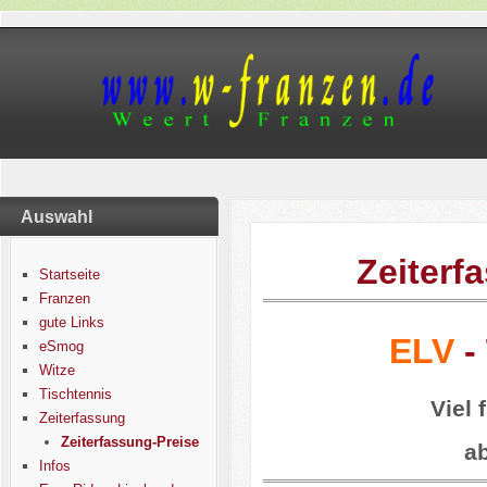
Auswahl
Zeiterf
Startseite
Franzen
gute Links
ELV
-
eSmog
Witze
Tischtennis
Viel 
Zeiterfassung
Zeiterfassung-Preise
a
Infos